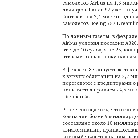
самолетов Airbus на 1,6 милл
долларов. Ранее S7 уже анну
контракт на 2,4 миллиарда на
самолетов Boeing 787 Dreamlin
По данным газеты, в феврал
Airbus условия поставки А320
от 5 до 10 судов, а не 25, ка
отказывалась от покупки само
В феврале S7 допустила тех
к выкупу облигации на 2,2 м
переговоры с кредиторами о 
попытается привлечь 4,5 мил
Сбербанка.
Ранее сообщалось, что основ
компании более 9 миллиардов
составляет около 10 миллиар
авиакомпании, принадлежащи
который является одним из к