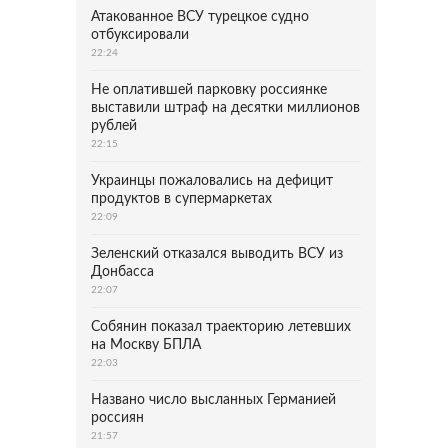
Атакованное ВСУ турецкое судно
отбуксировали
22:24
Не оплатившей парковку россиянке
выставили штраф на десятки миллионов
рублей
22:15
Украинцы пожаловались на дефицит
продуктов в супермаркетах
22:09
Зеленский отказался выводить ВСУ из
Донбасса
22:07
Собянин показал траекторию летевших
на Москву БПЛА
22:03
Названо число высланных Германией
россиян
21:57