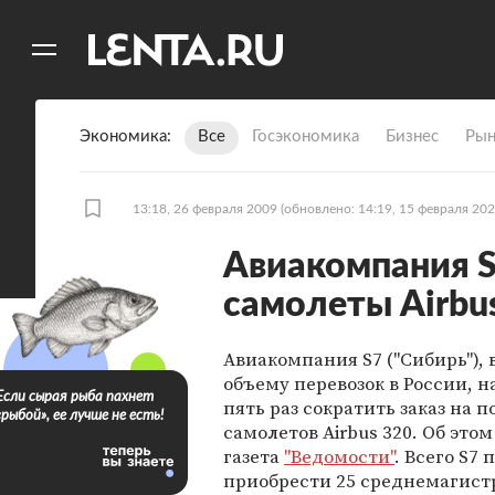
11
A
Экономика
Все
Госэкономика
Бизнес
Рын
13:18, 26 февраля 2009
(обновлено: 14:19, 15 февраля 202
Авиакомпания S
самолеты Airbus
Авиакомпания S7 ("Сибирь"), 
объему перевозок в России, н
Если сырая рыба пахнет
пять раз сократить заказ на п
«рыбой», ее лучше не есть!
самолетов Airbus 320. Об это
газета
"Ведомости"
. Всего S7
приобрести 25 среднемагис