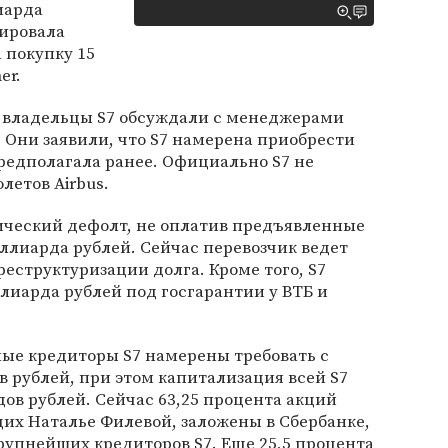
иарда
лировала
 покупку 15
er.
е владельцы S7 обсуждали с менеджерами
. Они заявили, что S7 намерена приобрести
к предполагала ранее. Официально S7 не
летов Airbus.
нический дефолт, не оплатив предъявленные
иллиарда рублей. Сейчас перевозчик ведет
реструктуризации долга. Кроме того, S7
лиарда рублей под госгарантии у ВТБ и
ные кредиторы S7 намерены требовать с
 рублей, при этом капитализация всей S7
дов рублей. Сейчас 63,25 процента акций
х Наталье Филевой, заложены в Сбербанке,
рупнейших кредиторов S7. Еще 25,5 процента