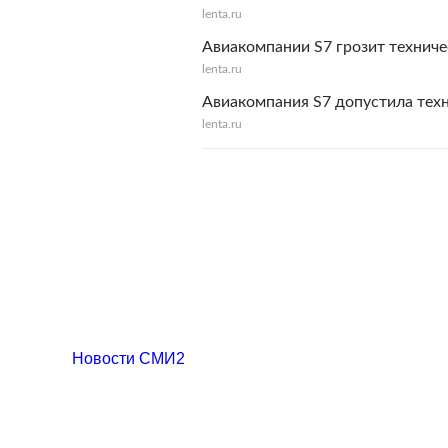
lenta.ru
Авиакомпании S7 грозит технич
lenta.ru
Авиакомпания S7 допустила тех
lenta.ru
Новости СМИ2