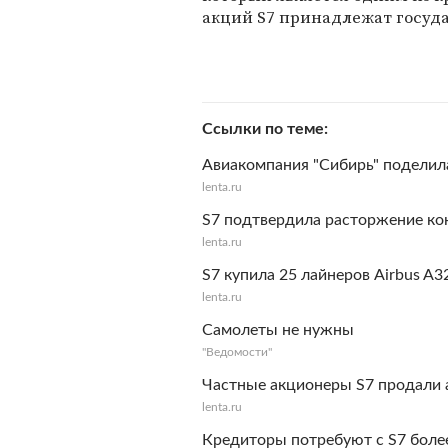
акций S7 принадлежат госуда
Ссылки по теме
Авиакомпания "Сибирь" поделила
lenta.ru
S7 подтвердила расторжение кон
lenta.ru
S7 купила 25 лайнеров Airbus A3
lenta.ru
Самолеты не нужны
"Ведомости"
Частные акционеры S7 продали 
lenta.ru
Кредиторы потребуют с S7 боле