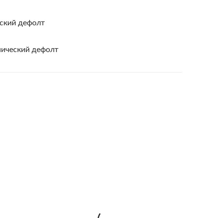
еский дефолт
нический дефолт