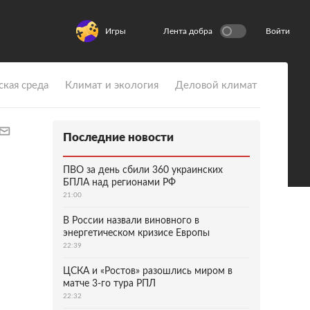
Игры
Лента добра
Войти
ская среда
Климат и экология
Деловой климат
Последние новости
ПВО за день сбили 360 украинских
БПЛА над регионами РФ
21:00
В России назвали виновного в
энергетическом кризисе Европы
22:39
ЦСКА и «Ростов» разошлись миром в
матче 3-го тура РПЛ
22:32