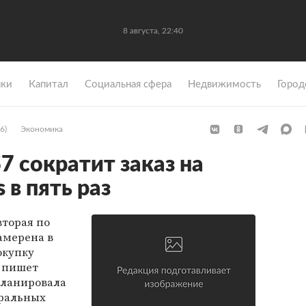
8 августа, 22:40
ки
Капитал
Социальная сфера
Недвижимость
Город
6)
Экономика
7 сократит заказ на
 в пять раз
вторая по
амерена в
окупку
м пишет
 планировала
тральных