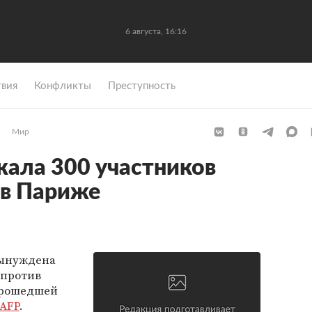
6 августа, 16:16
вия
Конфликты
Преступность
Мир
ала 300 участников
 в Париже
вынуждена
 против
прошедшей
AFP
.