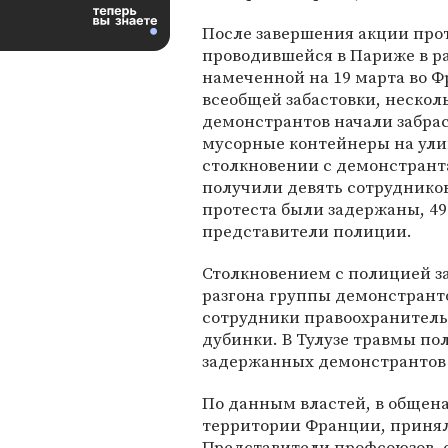
После завершения акции прот
проводившейся в Париже в р
намеченной на 19 марта во 
всеобщей забастовки, нескол
демонстрантов начали забра
мусорные контейнеры на ули
столкновении с демонстрант
получили девять сотрудников
протеста были задержаны, 4
представители полиции.
Столкновением с полицией за
разгона группы демонстрант
сотрудники правоохранител
дубинки. В Тулузе травмы по
задержанных демонстрантов 
По данным властей, в общен
территории Франции, приняли
Представители профсоюзов, 