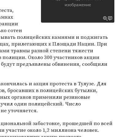
еста,
амках
Франции
ько сотен
сывать полицейских камнями и поджигать
цах, прилегающих к Площади Нации. При
ами травмы разной степени тяжести
 полиции. Около 300 участников акции
9 будут предъявлены обвинения, сообщили
кончилась и акция протеста в Тулузе. Для
ов, бросавших в полицейских бутылки,
ьных органов применили резиновые
лучил один полицейский. Число
не уточняется.
ациональной забастовке, прошедшей по всей
 участие около 1,2 миллиона человек.
организовавших акцию протеста,