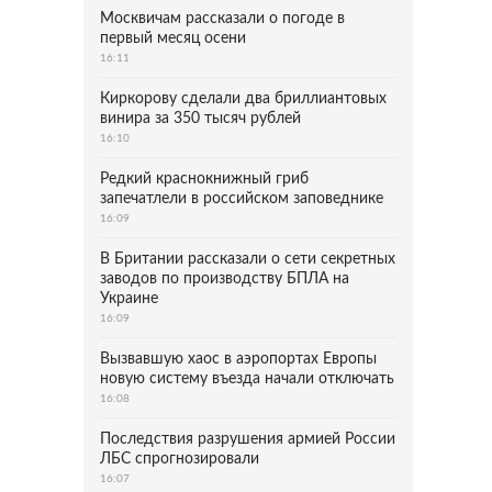
Москвичам рассказали о погоде в
первый месяц осени
16:11
Киркорову сделали два бриллиантовых
винира за 350 тысяч рублей
16:10
Редкий краснокнижный гриб
запечатлели в российском заповеднике
16:09
В Британии рассказали о сети секретных
заводов по производству БПЛА на
Украине
16:09
Вызвавшую хаос в аэропортах Европы
новую систему въезда начали отключать
16:08
Последствия разрушения армией России
ЛБС спрогнозировали
16:07