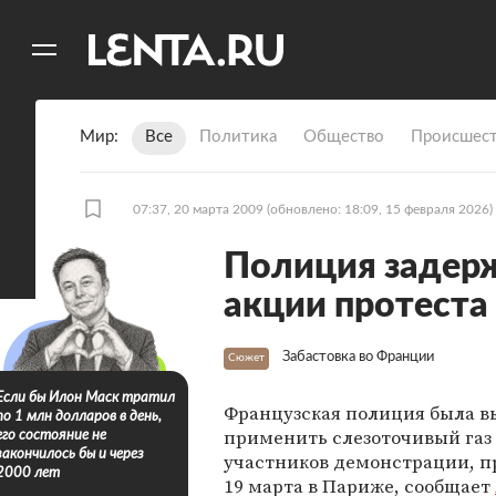
11
A
Мир
Все
Политика
Общество
Происшест
07:37, 20 марта 2009
(обновлено: 18:09, 15 февраля 2026)
Полиция задерж
акции протеста
Забастовка во Франции
Сюжет
Если бы Илон Маск тратил
Французская полиция была 
по 1 млн долларов в день,
применить слезоточивый газ
его состояние не
закончилось бы и через
участников демонстрации, 
2000 лет
19 марта в Париже, сообщает