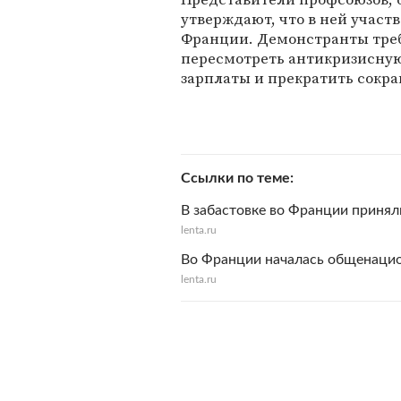
утверждают, что в ней участ
Франции. Демонстранты тре
пересмотреть антикризисную
зарплаты и прекратить сокр
Ссылки по теме
В забастовке во Франции принял
lenta.ru
Во Франции началась общенацио
lenta.ru