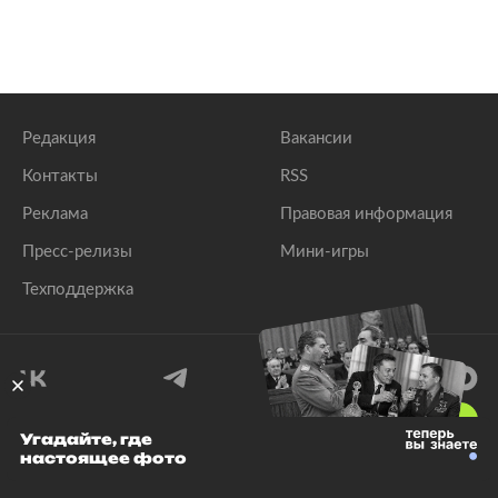
Редакция
Вакансии
Контакты
RSS
Реклама
Правовая информация
Пресс-релизы
Мини-игры
Техподдержка
18
+
Угадайте, где
настоящее фото
© 1999–2026 Все права защищены.
ООО «Лента.Ру»