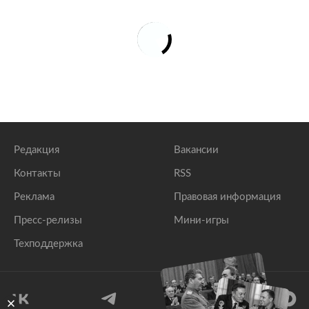
Редакция
Вакансии
Контакты
RSS
Реклама
Правовая информация
Пресс-релизы
Мини-игры
Техподдержка