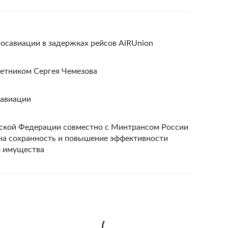
Росавиации в задержках рейсов AiRUnion
ветником Сергея Чемезова
савиации
йской Федерации совместно с Минтрансом России
на сохранность и повышение эффективности
о имущества