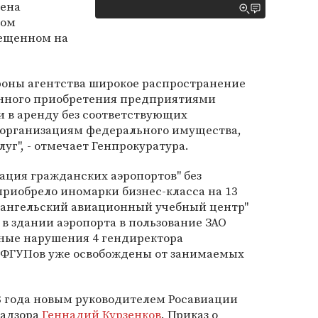
дена
том
мещенном на
роны агентства широкое распространение
анного приобретения предприятиями
 в аренду без соответствующих
организациям федерального имущества,
уг", - отмечает Генпрокуратура.
ация гражданских аэропортов" без
приобрело иномарки бизнес-класса на 13
рхангельский авиационный учебный центр"
в здании аэропорта в пользование ЗАО
нные нарушения 4 гендиректора
 ФГУПов уже освобождены от занимаемых
8 года новым руководителем Росавиации
надзора
Геннадий Курзенков
. Приказ о