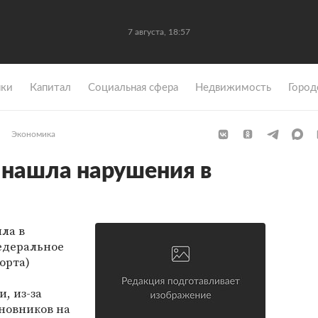
7 августа, 18:57
ки
Капитал
Социальная сфера
Недвижимость
Город
Экономика
 нашла нарушения в
ла в
едеральное
орта)
, из-за
новников на