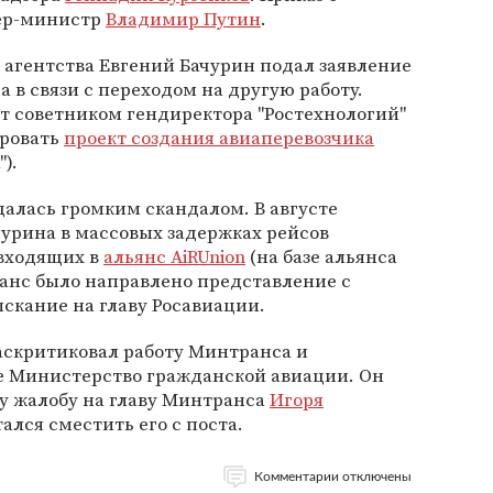
ер-министр
Владимир Путин
.
 агентства Евгений Бачурин подал заявление
да в связи с переходом на другую работу.
ет советником гендиректора "Ростехнологий"
ировать
проект создания авиаперевозчика
).
алась громким скандалом. В августе
урина в массовых задержках рейсов
 входящих в
альянс AiRUnion
(на базе альянса
транс было направлено представление с
скание на главу Росавиации.
аскритиковал работу Минтранса и
е Министерство гражданской авиации. Он
у жалобу на главу Минтранса
Игоря
тался сместить его с поста.
Комментарии отключены