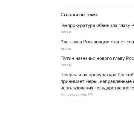
Ссылки по теме
Генпрокуратура обвинила главу 
lenta.ru
Экс-глава Росавиации станет со
lenta.ru
Путин назначил нового главу Ро
lenta.ru
Генеральная прокуратура Росси
принимает меры, направленные 
использования государственног
Генпрокуратура РФ