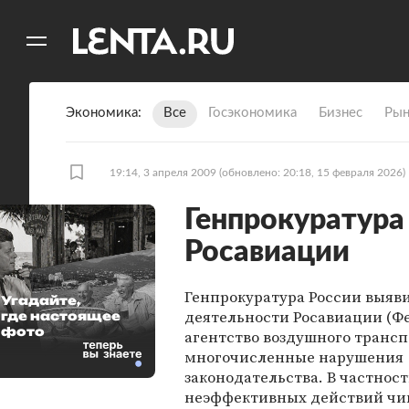
11
A
Экономика
Все
Госэкономика
Бизнес
Рын
19:14, 3 апреля 2009
(обновлено: 20:18, 15 февраля 2026)
Генпрокуратура
Росавиации
Генпрокуратура России выяви
Угадайте,
деятельности Росавиации (Ф
где настоящее
фото
агентство воздушного трансп
многочисленные нарушения
законодательства. В частности
неэффективных действий чи