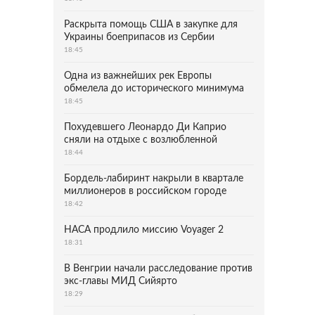
Раскрыта помощь США в закупке для
Украины боеприпасов из Сербии
18:45
Одна из важнейших рек Европы
обмелела до исторического минимума
18:45
Похудевшего Леонардо Ди Каприо
сняли на отдыхе с возлюбленной
18:44
Бордель-лабиринт накрыли в квартале
миллионеров в российском городе
18:42
НАСА продлило миссию Voyager 2
18:31
В Венгрии начали расследование против
экс-главы МИД Сийярто
18:29