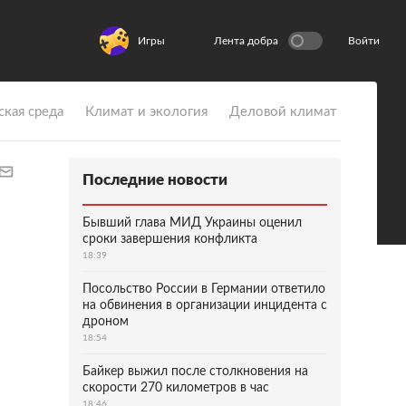
Игры
Лента добра
Войти
ская среда
Климат и экология
Деловой климат
Последние новости
Бывший глава МИД Украины оценил
сроки завершения конфликта
18:39
Посольство России в Германии ответило
на обвинения в организации инцидента с
дроном
18:54
Байкер выжил после столкновения на
скорости 270 километров в час
18:46