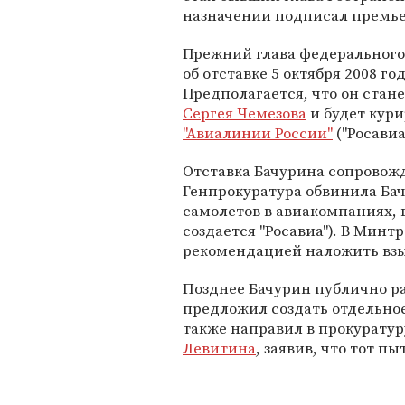
назначении подписал премь
Прежний глава федерального
об отставке 5 октября 2008 го
Предполагается, что он стан
Сергея Чемезова
и будет кур
"Авиалинии России"
("Росавиа"
Отставка Бачурина сопровожд
Генпрокуратура обвинила Бач
самолетов в авиакомпаниях,
создается "Росавиа"). В Мин
рекомендацией наложить взы
Позднее Бачурин публично р
предложил создать отдельно
также направил в прокуратур
Левитина
, заявив, что тот пы