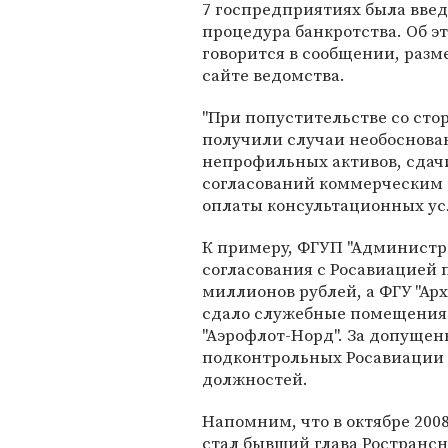
7 госпредприятиях была вве
процедура банкротства. Об э
говорится в сообщении, раз
сайте ведомства.
"При попустительстве со сто
получили случаи необоснов
непрофильных активов, сдачи
согласований коммерческим 
оплаты консультационных усл
К примеру, ФГУП "Администр
согласования с Росавиацией 
миллионов рублей, а ФГУ "А
сдало служебные помещения 
"Аэрофлот-Норд". За допуще
подконтрольных Росавиации
должностей.
Напомним, что в октябре 200
стал бывший глава Ространс