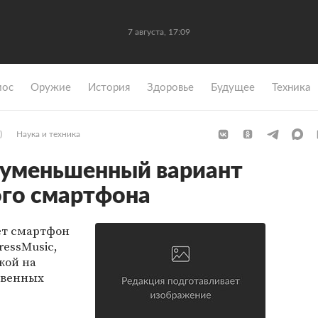
7 августа, 17:09
мос
Оружие
История
Здоровье
Будущее
Техника
)
Наука и техника
 уменьшенный вариант
ого смартфона
ет смартфон
ressMusic,
лкой на
твенных