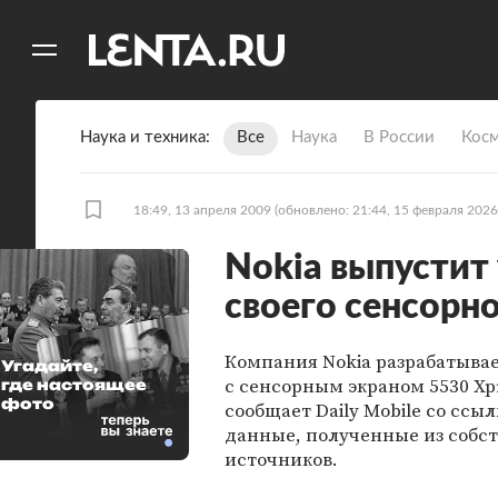
11
A
Наука и техника
Все
Наука
В России
Кос
18:49, 13 апреля 2009
(обновлено: 21:44, 15 февраля 2026
Nokia выпустит
своего сенсорн
Компания Nokia разрабатыва
Угадайте,
с сенсорным экраном 5530 Xp
где настоящее
фото
сообщает Daily Mobile со ссы
данные, полученные из собс
источников.