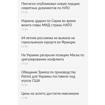
Пентагон опубликовал новую порцию
секретных документов по НЛО
17:06
Израиль ударил по Сирии во время
визита главы МИД страны НАТО
17:05
64-летняя россиянка не выжила на
горнолыжном курорте во Франции
17:04
На Украине раскрыли позицию Маска по
урегулированию конфликта
17:02
Обещание Трампа по производству
Patriot для Украины поставило под
угрозу США
17:01
Цены на золото достигли максимума
17:00