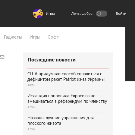
Игры
Лента добра
Войти
Гаджеты
Игры
Софт
Последние новости
США придумали способ справиться с
дефицитом ракет Patriot из-за Украины
16:53
Исландия попросила Евросоюз не
вмешиваться в референдум по членству
17:08
Названы лучшие упражнения для
плоского живота
17:07