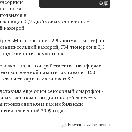
сенсорный
на аппарат
 появился в
Он оснащен 3,2-дюймовым сенсорным
й камерой.
 XpressMusic составит 2,9 дюйма. Смартфон
мегапиксельной камерой, FM-тюнером и 3,5-
 подключения наушников.
ic известно, что он работает на платформе
ем его встроенной памяти составляет 150
 за счет карт памяти microSD.
редставила еще один сенсорный смартфон -
мовым экраном и выдвигающейся qwerty-
я производителем как мобильный
появится весной 2009 года.
Комментарии отключены