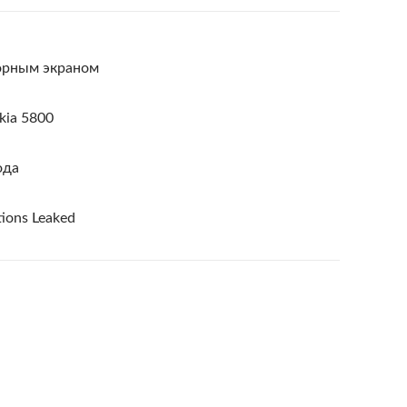
сорным экраном
ia 5800
ода
tions Leaked