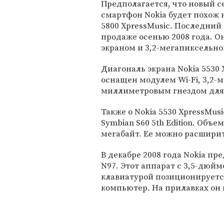
Предполагается, что новый 
смартфон Nokia будет похож 
5800 XpressMusic. Последний
продаже осенью 2008 года. 
экраном и 3,2-мегапиксельно
Диагональ экрана Nokia 5530
оснащен модулем Wi-Fi, 3,2-
миллиметровым гнездом для
Также о Nokia 5530 XpressMus
Symbian S60 5th Edition. Объ
мегабайт. Ее можно расширить
В декабре 2008 года Nokia п
N97. Этот аппарат с 3,5-дюй
клавиатурой позиционируетс
компьютер. На прилавках он 