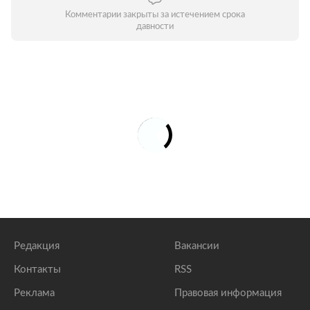
Комментарии закрыты за истечением срока
давности
Редакция
Вакансии
Контакты
RSS
Реклама
Правовая информация