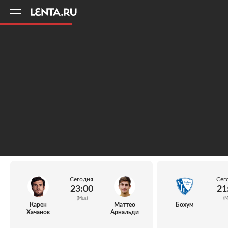
11
A
Сегодня
Сег
23:00
21
(Мск)
(М
Карен
Маттео
Бохум
Хачанов
Арнальди