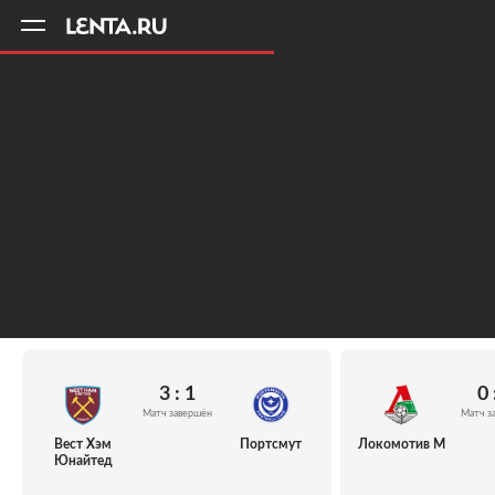
11
A
3 : 1
0 
Матч завершён
Матч з
Вест Хэм
Портсмут
Локомотив М
Юнайтед