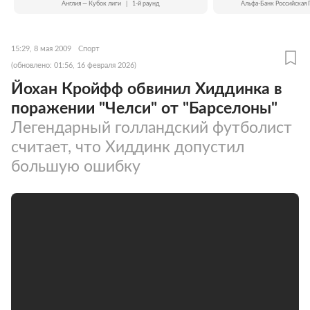
Англия — Кубок лиги
|
1-й раунд
Альфа-Банк Российская 
15:29, 8 мая 2009
Спорт
(обновлено: 01:56, 16 февраля 2026)
Йохан Кройфф обвинил Хиддинка в
поражении "Челси" от "Барселоны"
Легендарный голландский футболист
считает, что Хиддинк допустил
большую ошибку