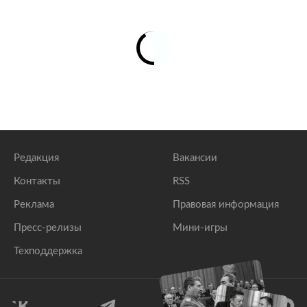
Редакция
Вакансии
Контакты
RSS
Реклама
Правовая информация
Пресс-релизы
Мини-игры
Техподдержка