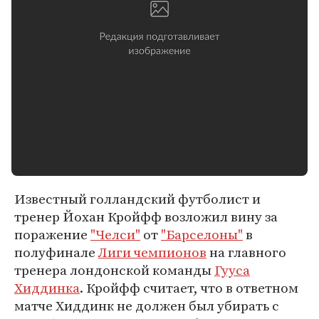
Известный голландский футболист и
тренер Йохан Кройфф возложил вину за
поражение
"Челси"
от
"Барселоны"
в
полуфинале
Лиги чемпионов
на главного
тренера лондонской команды
Гууса
Хиддинка
. Кройфф считает, что в ответном
матче Хиддинк не должен был убирать с