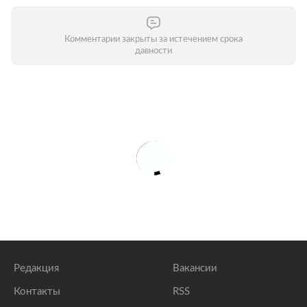
Комментарии закрыты за истечением срока
давности
Редакция
Вакансии
Контакты
RSS