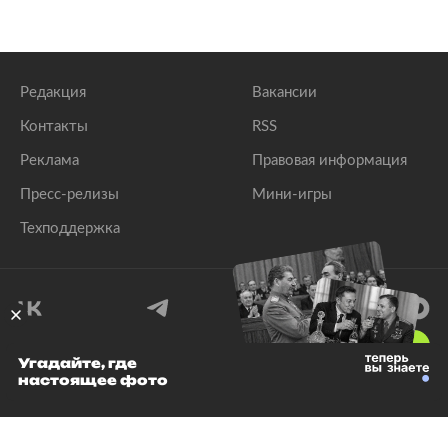
Редакция
Вакансии
Контакты
RSS
Реклама
Правовая информация
Пресс-релизы
Мини-игры
Техподдержка
18
+
Угадайте, где
настоящее фото
© 1999–2026 Все права защищены.
ООО «Лента.Ру»
Лента добра