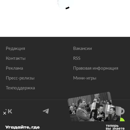
Редакция
Вакансии
Контакты
RSS
Реклама
Правовая информация
Пресс-релизы
Мини-игры
Техподдержка
18
+
Угадайте, где