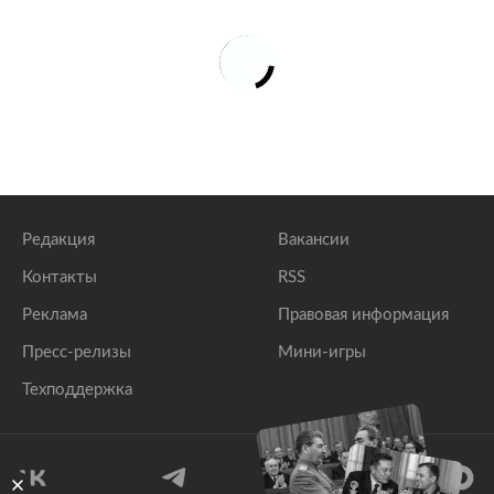
Редакция
Вакансии
Контакты
RSS
Реклама
Правовая информация
Пресс-релизы
Мини-игры
Техподдержка