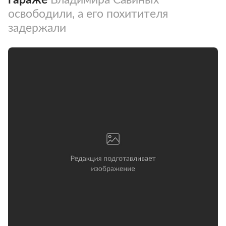
освободили, а его похитителя
задержали