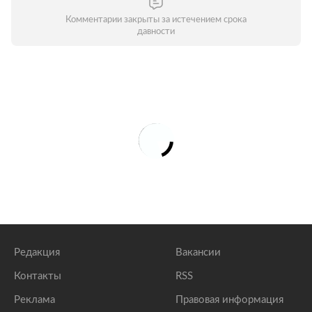
Комментарии закрыты за истечением срока
давности
Редакция
Вакансии
Контакты
RSS
Реклама
Правовая информация