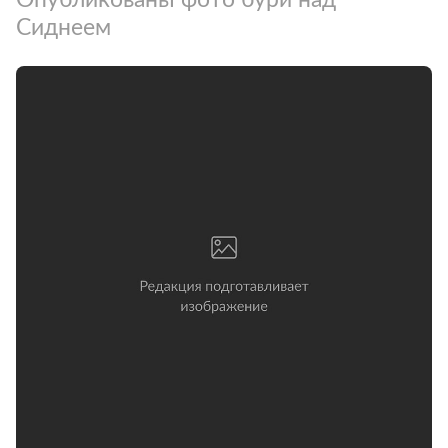
Сиднеем