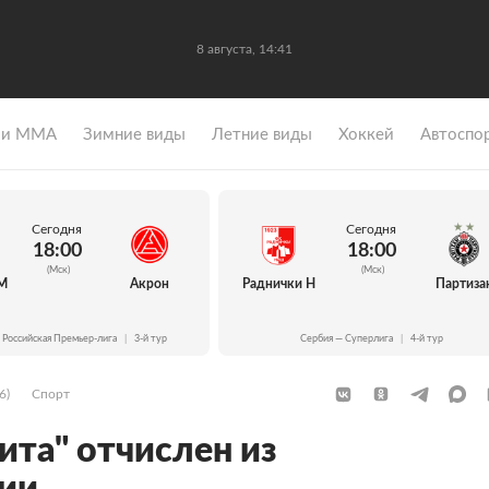
8 августа, 14:41
 и ММА
Зимние виды
Летние виды
Хоккей
Автоспо
Сегодня
Сегодня
18:00
18:00
(Мск)
(Мск)
М
Акрон
Раднички Н
Партиза
 Российская Премьер-лига
|
3-й тур
Сербия — Суперлига
|
4-й тур
6)
Спорт
ита" отчислен из