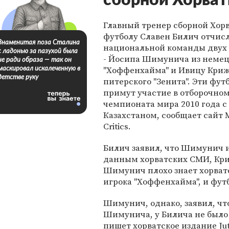
сборной Хорват
Главный тренер сборной Хор
футболу Славен Билич отчис
Знаменитая поза Сталина
национальной команды двух
с ладонью за пазухой была
- Йосипа Шимунича из немец
не ради образа — так он
"Хоффенхайма" и Ивицу Криж
маскировал искалеченную в
детстве руку
питерского "Зенита". Эти фут
примут участие в отборочно
чемпионата мира 2010 года с
Казахстаном, сообщает сайт 
Critics.
Билич заявил, что Шимунич 
данным хорватских СМИ, Кри
Шимунич плохо знает хорватс
игрока "Хоффенхайма", и фут
Шимунич, однако, заявил, чт
Шимунича, у Билича не было 
пишет хорватское издание Juta