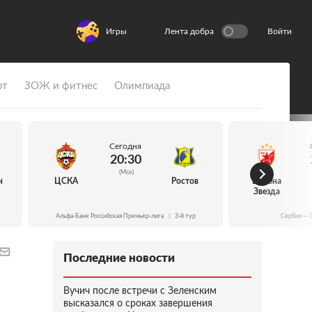
Игры
Лента добра
Войти
рт
ЗОЖ и фитнес
Олимпиада
Сегодня
20:30
(Мск)
н
ЦСКА
Ростов
Црвена
Звезда
Альфа-Банк Российская Премьер-лига
|
3-й тур
Сербия — 
Последние новости
Вучич после встречи с Зеленским
высказался о сроках завершения