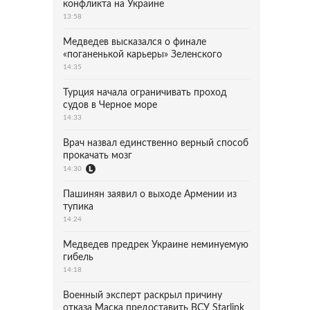
конфликта на Украине
13:58
Медведев высказался о финале
«поганенькой карьеры» Зеленского
14:35
Турция начала ограничивать проход
судов в Черное море
14:33
Врач назвал единственно верный способ
прокачать мозг
14:30
Пашинян заявил о выходе Армении из
тупика
14:24
Медведев предрек Украине неминуемую
гибель
14:18
Военный эксперт раскрыл причину
отказа Маска предоставить ВСУ Starlink