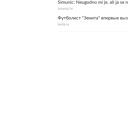
Simunic: Neugodno mi je, ali ja se n
Jutarnji.hr
Футболист "Зенита" впервые выз
lenta.ru