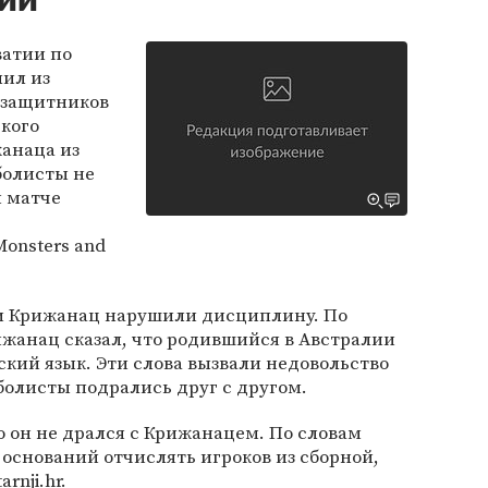
ии
ватии по
лил из
 защитников
кого
анаца из
болисты не
м матче
Monsters and
и Крижанац нарушили дисциплину. По
жанац сказал, что родившийся в Австралии
кий язык. Эти слова вызвали недовольство
болисты подрались друг с другом.
о он не дрался с Крижанацем. По словам
оснований отчислять игроков из сборной,
rnji.hr.