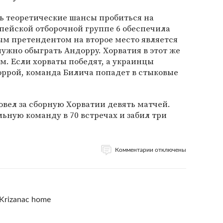
ь теоретические шансы пробиться на
опейской отборочной группе 6 обеспечила
ным претендентом на второе место является
нужно обыграть Андорру. Хорватия в этот же
ом. Если хорваты победят, а украинцы
оррой, команда Билича попадет в стыковые
овел за сборную Хорватии девять матчей.
ную команду в 70 встречах и забил три
Комментарии отключены
, Krizanac home