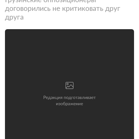
договорились не критиковать друг
друга