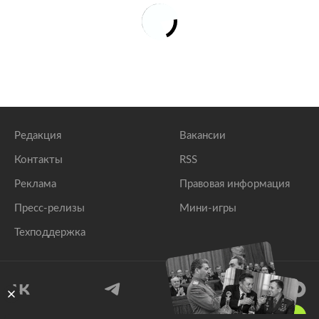
Редакция
Вакансии
Контакты
RSS
Реклама
Правовая информация
Пресс-релизы
Мини-игры
Техподдержка