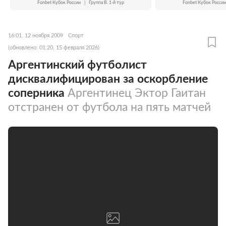
Fonbet Кубок России
|
Группа B. 1-й тур
Fonbet Кубок России
16:01, 12 ноября 2009
Спорт
(обновлено: 01:20, 15 февраля 2026)
Аргентинский футболист
дисквалифицирован за оскорбление
соперника
Аргентинец Эктор Гаитан
отстранен от футбола на пять матчей