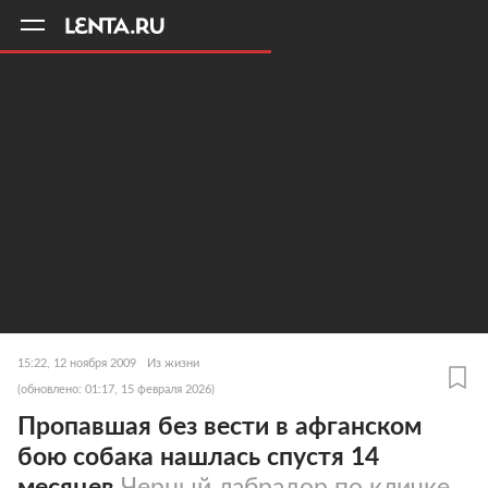
11
A
15:22, 12 ноября 2009
Из жизни
(обновлено: 01:17, 15 февраля 2026)
Пропавшая без вести в афганском
бою собака нашлась спустя 14
месяцев
Черный лабрадор по кличке