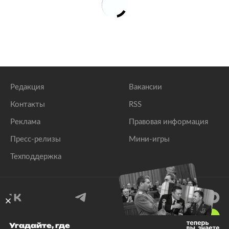
Редакция
Вакансии
Контакты
RSS
Реклама
Правовая информация
Пресс-релизы
Мини-игры
Техподдержка
18
+
Угадайте, где