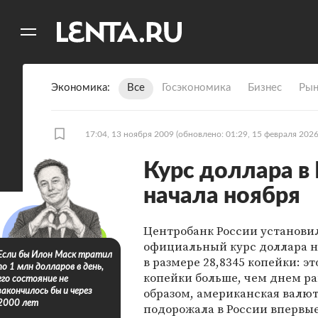
11
A
Экономика
Все
Госэкономика
Бизнес
Рын
17:04, 13 ноября 2009
(обновлено: 01:29, 15 февраля 2026
Курс доллара в 
начала ноября
Центробанк России установи
официальный курс доллара 
Если бы Илон Маск тратил
в размере 28,8345 копейки: эт
по 1 млн долларов в день,
копейки больше, чем днем ра
его состояние не
образом, американская валю
закончилось бы и через
2000 лет
подорожала в России впервые 