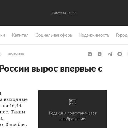
7 августа, 01:38
ки
Капитал
Социальная сфера
Недвижимость
Город
)
Экономика
России вырос впервые с
л
на выходные
о на 16,44
нее. Таким
та
с 3 ноября.