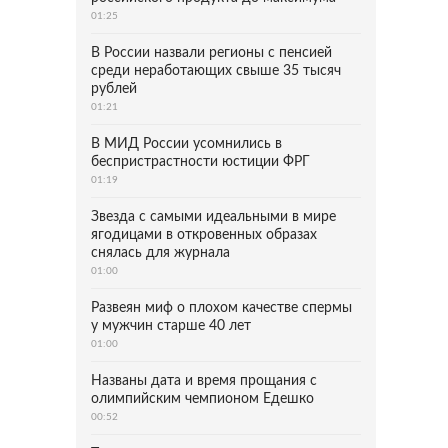
01:25
В России назвали регионы с пенсией
среди неработающих свыше 35 тысяч
рублей
01:21
В МИД России усомнились в
беспристрастности юстиции ФРГ
01:19
Звезда с самыми идеальными в мире
ягодицами в откровенных образах
снялась для журнала
01:00
Развеян миф о плохом качестве спермы
у мужчин старше 40 лет
01:00
Названы дата и время прощания с
олимпийским чемпионом Едешко
00:52