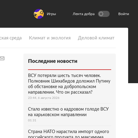
Игры
Лента добра
Войти
ская среда
Климат и экология
Деловой климат
Последние новости
ВСУ потеряли шесть тысяч человек.
Полковник Шихабидов доложил Путину
об обстановке на добропольском
направлении. Что он рассказал?
23:44, 6 августа 2026
Стало известно о кадровом голоде ВСУ
на харьковском направлении
01:31
Страна НАТО нарастила импорт одного
российского продукта до максимума