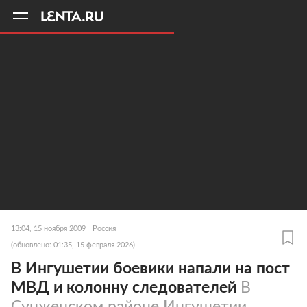
11
A
13:04, 15 ноября 2009
Россия
(обновлено: 01:35, 15 февраля 2026)
В Ингушетии боевики напали на пост
МВД и колонну следователей
В
Сунженском районе Ингушетии