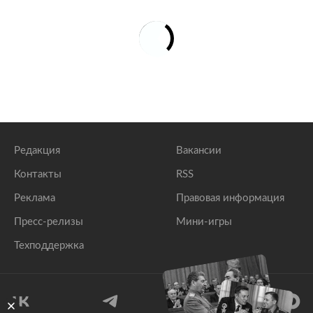
Редакция
Вакансии
Контакты
RSS
Реклама
Правовая информация
Пресс-релизы
Мини-игры
Техподдержка