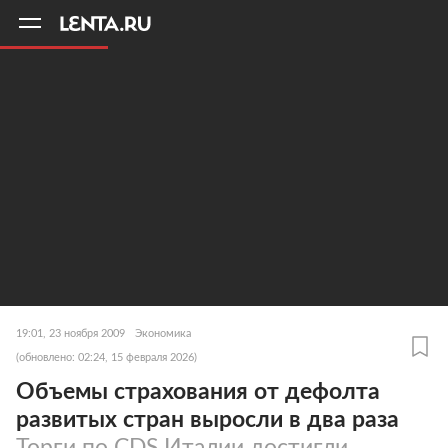
11
A
19:01, 23 ноября 2009
Экономика
(обновлено: 02:24, 15 февраля 2026)
Объемы страхования от дефолта
развитых стран выросли в два раза
Торги по CDS Италии достигли