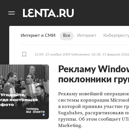
11
A
Интернет и СМИ
Все
Интернет
Киберпрест
21:09, 25 ноября 2009
(обновлено: 02:38, 15 февраля 2026
Рекламу Window
поклонники гру
Рекламу новейшей операцио
Угадайте,
системы корпорации Microsof
где настоящее
фото
в которой приняла участие г
Sugababes, раскритиковали 
группы. Об этом сообщает UT
Marketing.