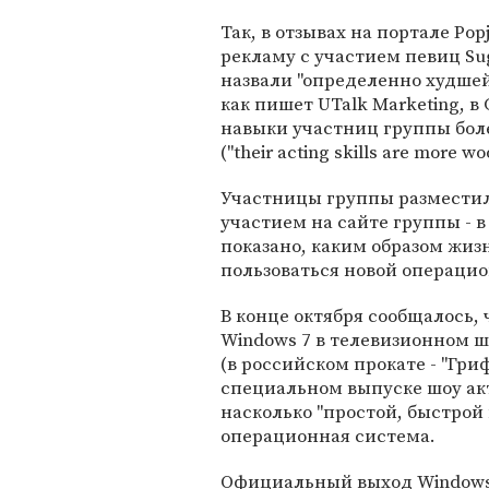
Так, в отзывах на портале Popj
рекламу с участием певиц Su
назвали "определенно худшей 
как пишет UTalk Marketing, 
навыки участниц группы боле
("their acting skills are more wo
Участницы группы разместил
участием на сайте группы - в
показано, каким образом жизн
пользоваться новой операци
В конце октября сообщалось, 
Windows 7 в телевизионном шо
(в российском прокате - "Гри
специальном выпуске шоу ак
насколько "простой, быстрой 
операционная система.
Официальный выход Windows 7