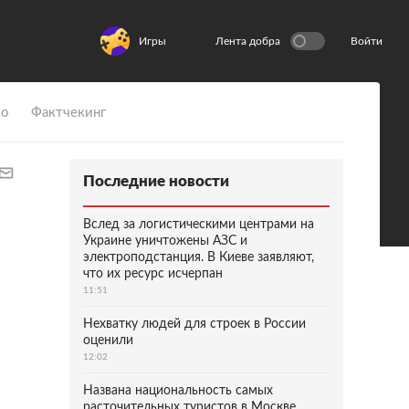
Игры
Лента добра
Войти
ио
Фактчекинг
Последние новости
Вслед за логистическими центрами на
Украине уничтожены АЗС и
электроподстанция. В Киеве заявляют,
что их ресурс исчерпан
11:51
Нехватку людей для строек в России
оценили
12:02
Названа национальность самых
расточительных туристов в Москве