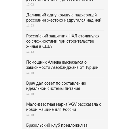
12:02
Деливший одну крышу с падчерицей
россиянин жестоко надругался над ней
11:53
Российский защитник НХЛ столкнулся
со сложностями при строительстве
жилья в США
11:53
Помощник Алиева высказался о
зависимости Азербайджана от Турции
11:48
Врач дал совет по составлению
идеальной системы питания
11:48
Малоизвестная марка VGV рассказала о
новой машине для России
11:48
Бразильский клуб предложил за