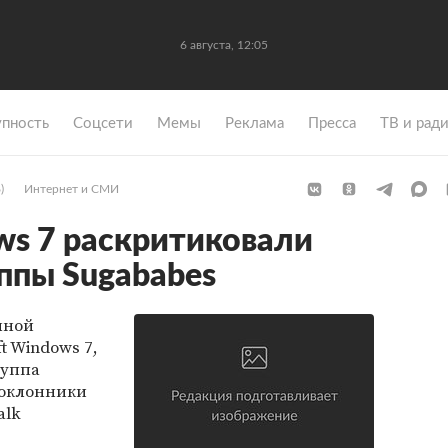
6 августа, 12:05
упность
Coцсети
Мемы
Реклама
Пресса
ТВ и рад
)
Интернет и СМИ
s 7 раскритиковали
ппы Sugababes
нной
t Windows 7,
руппа
поклонники
alk