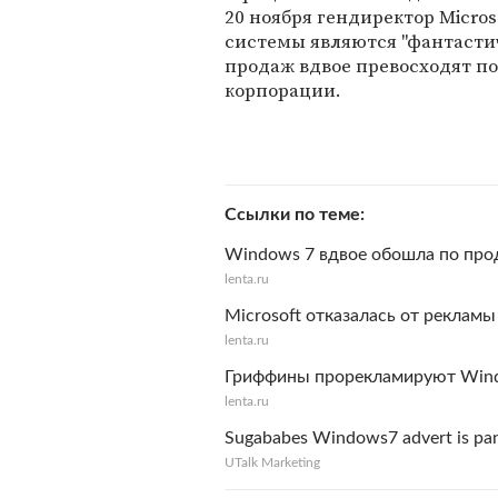
20 ноября гендиректор Micros
системы являются "фантастич
продаж вдвое превосходят п
корпорации.
Ссылки по теме
Windows 7 вдвое обошла по пр
lenta.ru
Microsoft отказалась от реклам
lenta.ru
Гриффины прорекламируют Win
lenta.ru
Sugababes Windows7 advert is pa
UTalk Marketing