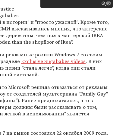
ustice
gababes
в истории" и "просто ужасной". Кроме того,
в СМИ высказывались мнения, что актерские
е деревянны, чем пол в мастерской IKEA
oden than the shopfloor of Ikea".
и рекламные ролики Windows 7 со своим
 разделе
Exclusive Sugababes videos
. В них
ь певиц "стала легче", когда они стали
онной системой.
что Microsoft решила отказаться от рекламы
у от создателей мультсериала "Family Guy"
ффины"). Ранее предполагалось, что в
теры должны были рассказывать о том,
и легкой в использовании" является
 на рынок состоялся 22 октября 2009 года.