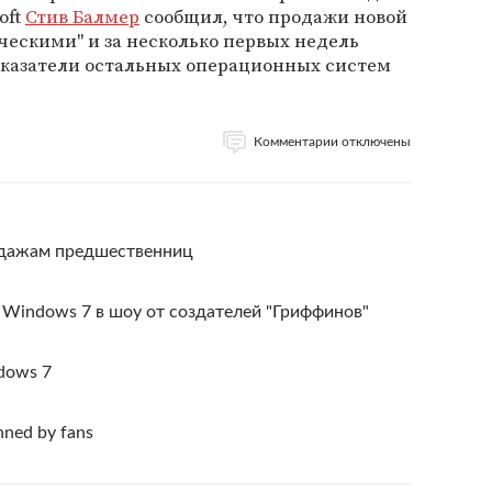
oft
Стив Балмер
сообщил, что продажи новой
ескими" и за несколько первых недель
оказатели остальных операционных систем
Комментарии отключены
одажам предшественниц
ы Windows 7 в шоу от создателей "Гриффинов"
dows 7
nned by fans