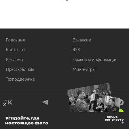
Редакция
Вакансии
Контакты
RSS
Реклама
Правовая информация
Пресс-релизы
Мини-игры
Техподдержка
18
+
Угадайте, где
настоящее фото
© 1999–2026 Все права защищены.
ООО «Лента.Ру»