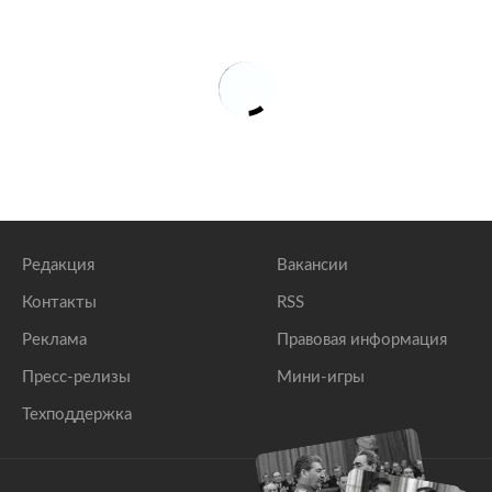
Редакция
Вакансии
Контакты
RSS
Реклама
Правовая информация
Пресс-релизы
Мини-игры
Техподдержка