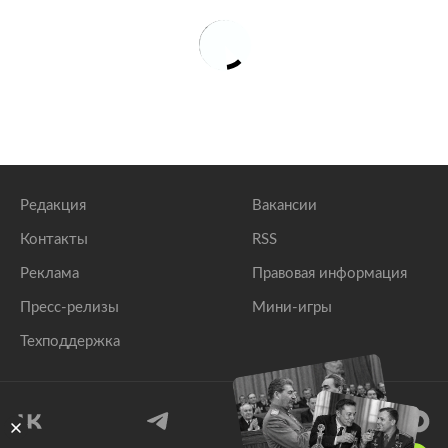
Редакция
Вакансии
Контакты
RSS
Реклама
Правовая информация
Пресс-релизы
Мини-игры
Техподдержка