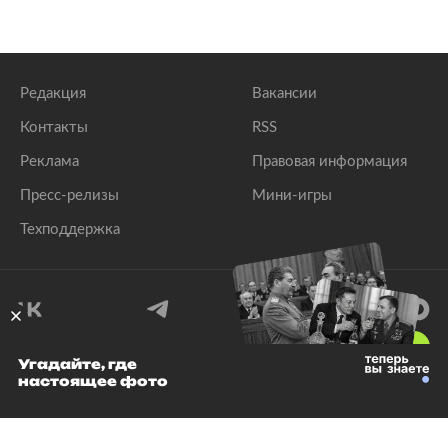
Редакция
Вакансии
Контакты
RSS
Реклама
Правовая информация
Пресс-релизы
Мини-игры
Техподдержка
18
+
Угадайте, где
настоящее фото
© 1999–2026 Все права защищены.
ООО «Лента.Ру»
Лента добра