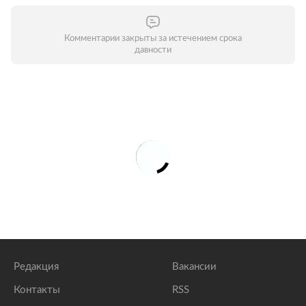
Комментарии закрыты за истечением срока
давности
Редакция
Вакансии
Контакты
RSS