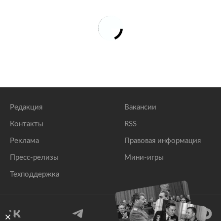
Редакция
Вакансии
Контакты
RSS
Реклама
Правовая информация
Пресс-релизы
Мини-игры
Техподдержка