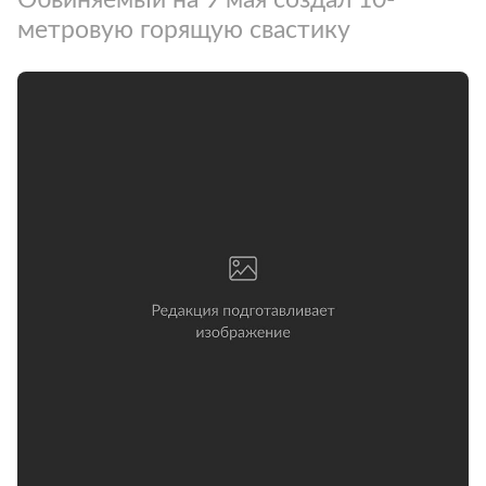
метровую горящую свастику