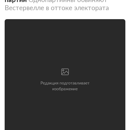
Вестервелле в оттоке электората