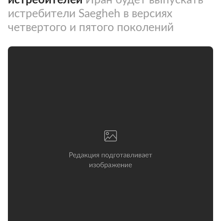
истребители Saegheh в версиях
четвертого и пятого поколений