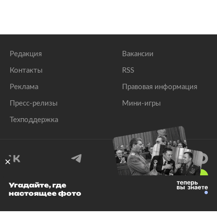
Редакция
Вакансии
Контакты
RSS
Реклама
Правовая информация
Пресс-релизы
Мини-игры
Техподдержка
18
+
Угадайте, где
настоящее фото
© 1999–2026 Все права защищены.
ООО «Лента.Ру»