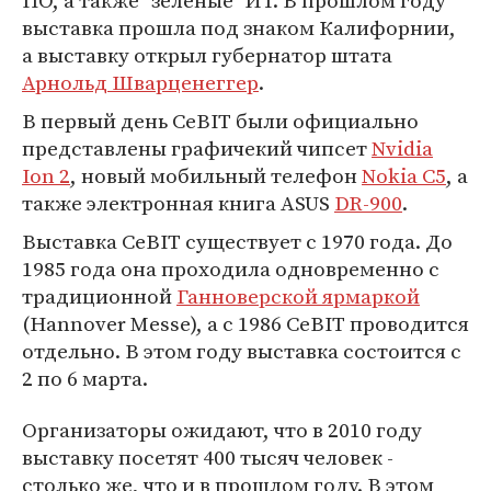
ПО, а также "зеленые" ИТ. В прошлом году
выставка прошла под знаком Калифорнии,
а выставку открыл губернатор штата
Арнольд Шварценеггер
.
В первый день CeBIT были официально
представлены графичекий чипсет
Nvidia
Ion 2
, новый мобильный телефон
Nokia C5
, а
также электронная книга ASUS
DR-900
.
Выставка CeBIT существует с 1970 года. До
1985 года она проходила одновременно с
традиционной
Ганноверской ярмаркой
(Hannover Messe), а с 1986 CeBIT проводится
отдельно. В этом году выставка состоится с
2 по 6 марта.
Организаторы ожидают, что в 2010 году
выставку посетят 400 тысяч человек -
столько же, что и в прошлом году. В этом