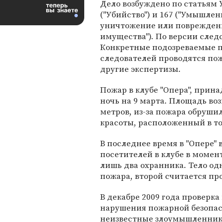
Дело возбуждено по статьям 
("Убийство") и 167 ("Умышле
уничтожение или поврежден
имущества"). По версии след
Конкретные подозреваемые по
следователей проводятся по
другие экспертизы.
Пожар в клубе "Опера", прин
ночь на 9 марта. Площадь во
метров, из-за пожара обруши
красоты, расположенный в том
В последнее время в "Опере"
посетителей в клубе в момен
лишь два охранника. Тело од
пожара, второй считается пр
В декабре 2009 года проверк
нарушения пожарной безопасн
неизвестные злоумышленники