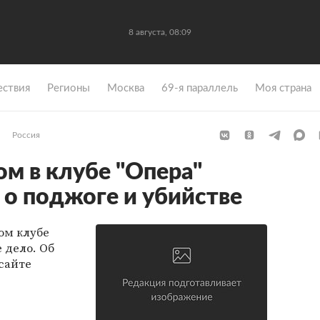
8 августа, 08:09
ствия
Регионы
Москва
69-я параллель
Моя страна
Россия
ом в клубе "Опера"
 о поджоге и убийстве
ом клубе
 дело. Об
сайте