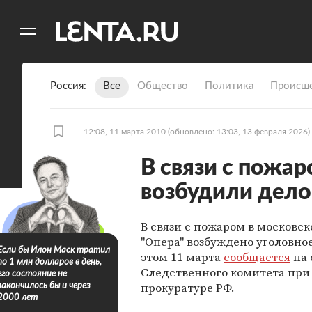
11
A
Россия
Все
Общество
Политика
Происше
12:08, 11 марта 2010
(обновлено: 13:03, 13 февраля 2026)
В связи с пожар
возбудили дело
В связи с пожаром в московск
"Опера" возбуждено уголовное
Если бы Илон Маск тратил
этом 11 марта
сообщается
на 
по 1 млн долларов в день,
Следственного комитета при
его состояние не
прокуратуре РФ.
закончилось бы и через
2000 лет