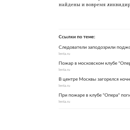
найдены и вовремя ликвидир
Ссылки по теме
Следователи заподозрили поджо
lenta.ru
Пожар в московском клубе "Опе
lenta.ru
В центре Москвы загорелся ночн
lenta.ru
При пожаре в клубе "Опера" пог
lenta.ru