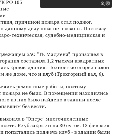
УК РФ 105
нные
ие
ствия, причиной пожара стал поджог.
 данному делу пока не названы. По заказу
жаро-техническая, судебно-медицинская и
адлежащем ЗАО "ТК Мадлена", произошел в
згорания составила 1,2 тысячи квадратных
лась кровля здания. Полностью сгорел салон
 же доме, что и клуб (Трехгорный вал, 6).
 велись ремонтные работы, поэтому
т пожара не было. В помещении находились
ного из них было найдено в здании после
опавшим без вести.
а выявила в "Опере" многочисленные
ости. Клуб закрыли на 30 суток. 13 февраля
 попытались поджечь клуб - в здании были