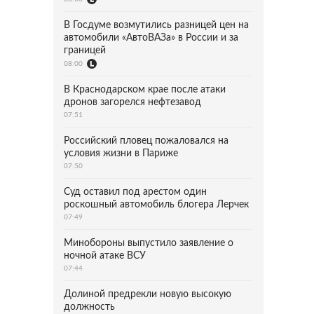
В Госдуме возмутились разницей цен на
автомобили «АвтоВАЗа» в России и за
границей
08:00
В Краснодарском крае после атаки
дронов загорелся нефтезавод
07:51
Российский пловец пожаловался на
условия жизни в Париже
07:50
Суд оставил под арестом один
роскошный автомобиль блогера Лерчек
07:49
Минобороны выпустило заявление о
ночной атаке ВСУ
07:44
Долиной предрекли новую высокую
должность