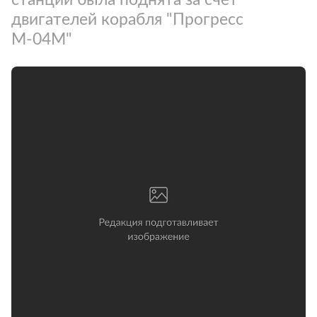
двигателей корабля "Прогресс
М-04М"