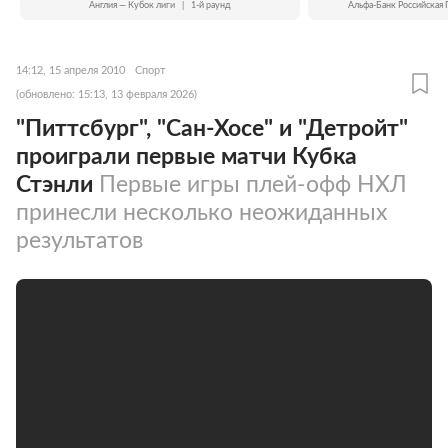
Англия — Кубок лиги
|
1-й раунд
Альфа-Банк Российская 
14:12, 15 апреля 2010
Спорт
(обновлено: 15:13, 13 февраля 2026)
"Питтсбург", "Сан-Хосе" и "Детройт"
проиграли первые матчи Кубка
Стэнли
Первые игры плей-офф НХЛ
принесли несколько неожиданных
результатов