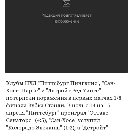
Клубы НХЛ "Питтсбург Пингвинс", "Сан-
Хосе Шаркс" и "Детройт Ред Уингс"
потерпели поражения в первых матчах 1/8
финала Кубка Стэнли. В ночь с 14 на 15
апреля "Питтсбург" проиграл "Оттаве
Сенаторс" (4:5), "Сан-Хосе" уступил
"Колорадо Эвеланш" (1:2), а "Детройт" -