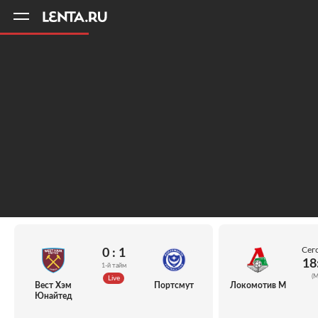
11
A
Сег
0 : 1
18
1-й тайм
(М
Live
Вест Хэм
Портсмут
Локомотив М
Юнайтед