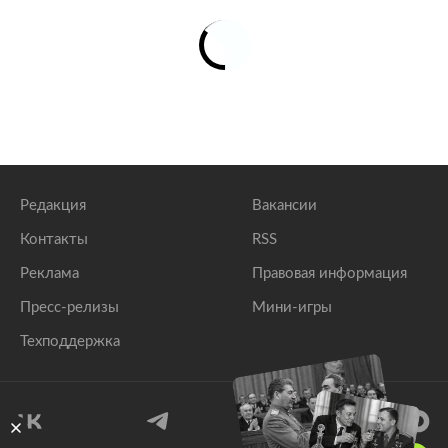
Редакция
Вакансии
Контакты
RSS
Реклама
Правовая информация
Пресс-релизы
Мини-игры
Техподдержка