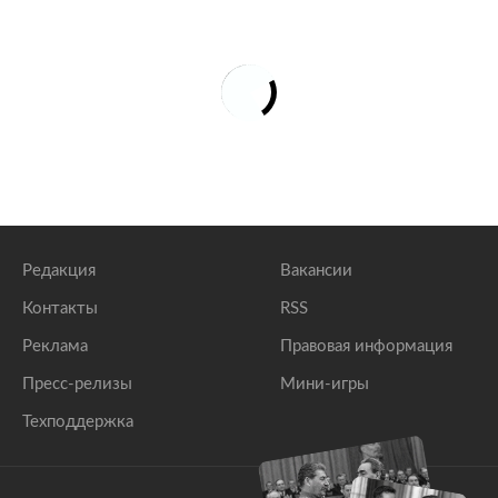
Редакция
Вакансии
Контакты
RSS
Реклама
Правовая информация
Пресс-релизы
Мини-игры
Техподдержка