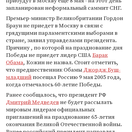
прибудут в Москву еще 8 мая - на этот день
запланирован неформальный саммит СНГ.
Премьер-министр Великобритании Гордон
Браун не приедет в Москву в связи с
грядущими парламентскими выборами в
стране, заявил управделами президента.
Причину , по которой на празднование дня
Победы не приедет лидер США
Барак
Обама
, Кожин не назвал. Стоит отметить,
что предшественник Обамы
Джордж Буш-
младший
посещал Россию 9 мая 2005 года,
когда отмечалось 60-летие Победы.
Ранее сообщалось, что президент РФ
Дмитрий Медведев
не будет рассылать
мировым лидерам официальных
приглашений на празднование 65-летия
окончания Великой Отечественной войны.
Ранее российский президент направлял