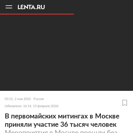
11
A
03:52, 2 мая 2010
Россия
(обновлено: 16:14, 13 февраля 2026)
В первомайских митингах в Москве
приняли участие 36 тысяч человек
Мероприятия в Москве прошли без