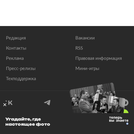
Редакция
Вакансии
Контакты
RSS
Реклама
Правовая информация
Пресс-релизы
Мини-игры
Техподдержка
18
+
Угадайте, где
настоящее фото
© 1999–2026 Все права защищены.
ООО «Лента.Ру»