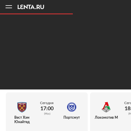
11
A
Сегодня
Сег
17:00
18
(Мск)
(М
Вест Хэм
Портсмут
Локомотив М
Юнайтед