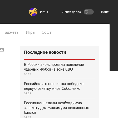
Игры
Лента добра
Войти
Гаджеты
Игры
Софт
Последние новости
В России анонсировали появление
ударных «Кубов» в зоне СВО
08:12
Российская теннисистка победила
первую ракетку мира Соболенко
09:29
Россиянам назвали необходимую
зарплату для максимума пенсионных
баллов
09:17