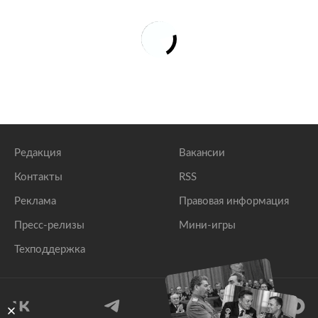
Редакция
Вакансии
Контакты
RSS
Реклама
Правовая информация
Пресс-релизы
Мини-игры
Техподдержка