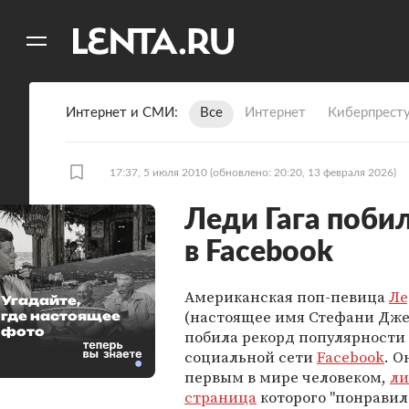
11
A
Интернет и СМИ
Все
Интернет
Киберпрест
17:37, 5 июля 2010
(обновлено: 20:20, 13 февраля 2026)
Леди Гага поби
в Facebook
Американская поп-певица
Ле
Угадайте,
(настоящее имя Стефани Дж
где настоящее
фото
побила рекорд популярности 
социальной сети
Facebook
. О
первым в мире человеком,
ли
страница
которого "понравил