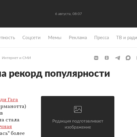
6 августа, 08:07
упность
Coцсети
Мемы
Реклама
Пресса
ТВ и рад
Интернет и СМИ
ла рекорд популярности
ди Гага
ерманотта)
в
на стала
чная
ась" более