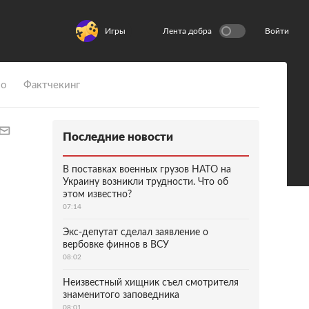
Игры
Лента добра
Войти
ио
Фактчекинг
Последние новости
В поставках военных грузов НАТО на
Украину возникли трудности. Что об
этом известно?
07:14
Экс-депутат сделал заявление о
вербовке финнов в ВСУ
08:02
Неизвестный хищник съел смотрителя
знаменитого заповедника
08:01