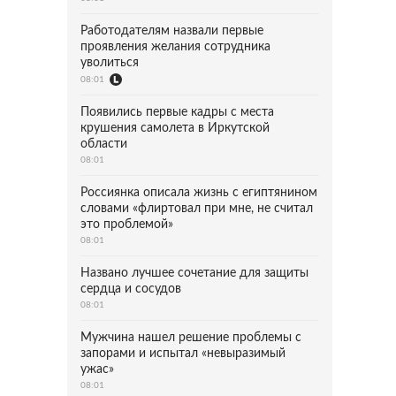
Работодателям назвали первые
проявления желания сотрудника
уволиться
08:01
Появились первые кадры с места
крушения самолета в Иркутской
области
08:01
Россиянка описала жизнь с египтянином
словами «флиртовал при мне, не считал
это проблемой»
08:01
Названо лучшее сочетание для защиты
сердца и сосудов
08:01
Мужчина нашел решение проблемы с
запорами и испытал «невыразимый
ужас»
08:01