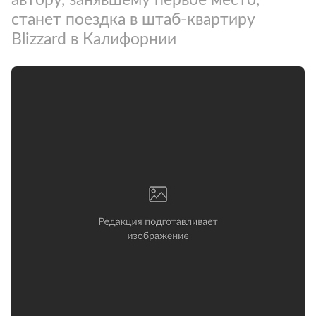
станет поездка в штаб-квартиру
Blizzard в Калифорнии