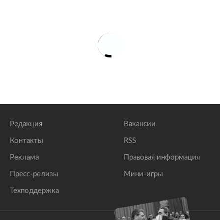
Редакция
Вакансии
Контакты
RSS
Реклама
Правовая информация
Пресс-релизы
Мини-игры
Техподдержка