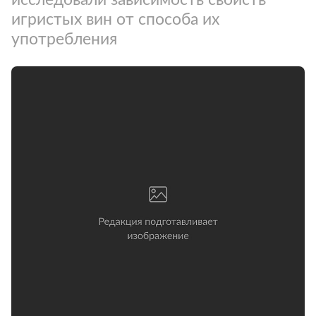
игристых вин от способа их
употребления