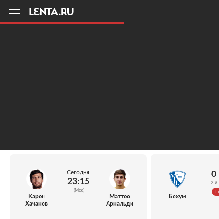
11
A
Сегодня
0 
23:15
2-й 
(Мск)
Li
Карен
Маттео
Бохум
Хачанов
Арнальди