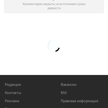
Комментарии закрыты за истечением срока
давности
Редакция
Вакансии
Контакты
RSS
Реклама
Правовая информация