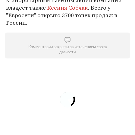
Миноритарным пакетом акций компании
владеет также
Ксения Собчак
. Всего у
"Евросети" открыто 3700 точек продаж в
России.
Комментарии закрыты за истечением срока
давности